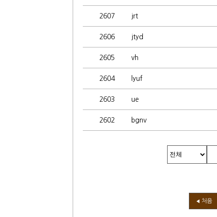
2607
jrt
2606
jtyd
2605
vh
2604
lyuf
2603
ue
2602
bgnv
처음
◀