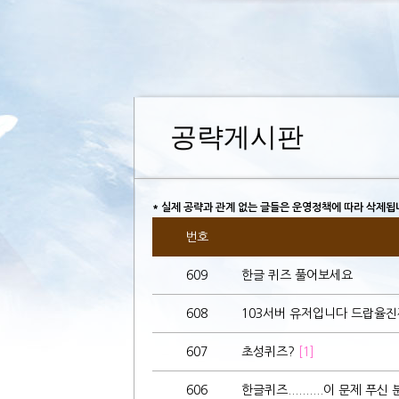
공략게시판
* 실제 공략과 관계 없는 글들은 운영정책에 따라 삭제됩
번호
609
한글 퀴즈 풀어보세요
608
103서버 유저입니다 드랍율
607
초성퀴즈?
[1]
606
한글퀴즈..........이 문제 푸