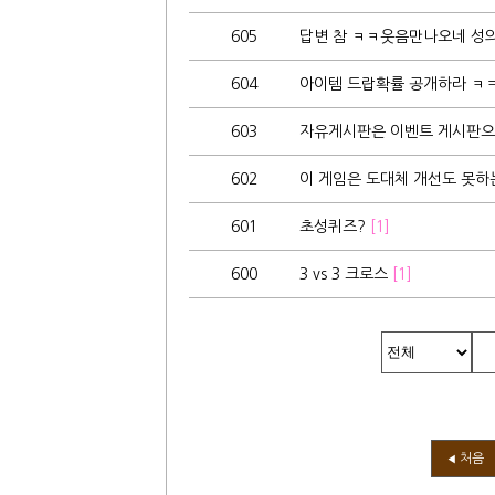
605
답변 참 ㅋㅋ웃음만나오네 성
604
아이템 드랍확률 공개하라 ㅋ
603
자유게시판은 이벤트 게시판
602
이 게임은 도대체 개선도 못
601
초성퀴즈?
[1]
600
3 vs 3 크로스
[1]
처음
◀