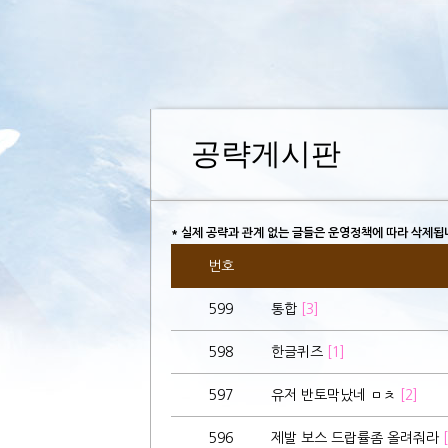
공략게시판
* 실제 공략과 관계 없는 글들은 운영정책에 따라 삭제됩
번호
599
통합
[3]
598
한글퀴즈
[1]
597
유저 반토막났네 ㅁㅊ
[2]
596
제발 보스 드랍률좀 올려줘라