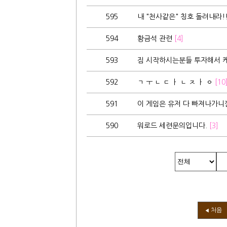
595
내 "천사같은" 칭호 돌려내라!!
594
황금석 관련
[4]
593
짐 시작하시는분들 투자해서 케
592
ㄱ ㅜ ㄴ ㄷ ㅏ ㄴ ㅈ ㅏ ㅇ
[10
591
이 게임은 유저 다 빠져나가니
590
워로드 세련문의입니다.
[3]
처음
◀