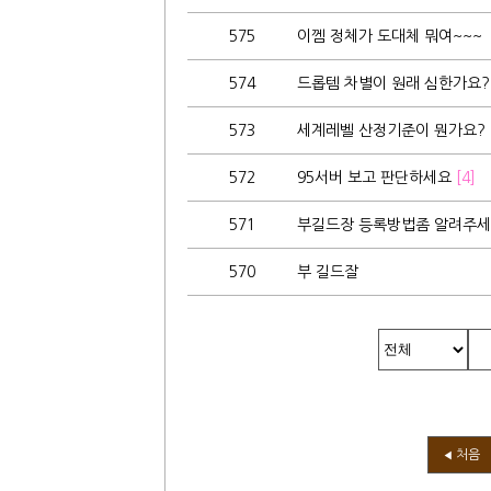
575
이껨 정체가 도대체 뭐여~~~
574
드롭템 차별이 원래 심한가요
573
세계레벨 산정기준이 뭔가요?
572
95서버 보고 판단하세요
[4]
571
부길드장 등록방법좀 알려주
570
부 길드잘
처음
◀