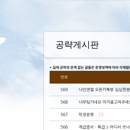
공략게시판
* 실제 공략과 관계 없는 글들은 운영정책에 따라 삭제됩
번호
569
나인엔젤 오픈카톡방 심심한분
568
너무팅기네요 이거좀고쳐주세
567
막장운영...
[1]
566
계급증서 - 특급 > 어디서 쓰