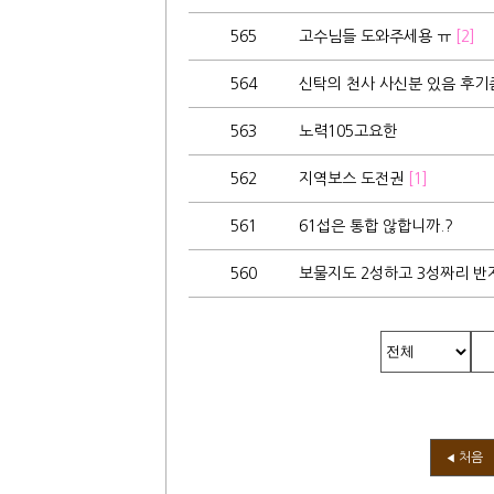
565
고수님들 도와주세용 ㅠ
[2]
564
신탁의 천사 사신분 있음 후기좀
563
노력105고요한
562
지역보스 도전권
[1]
561
61섭은 통합 않합니까.?
560
보물지도 2성하고 3성짜리 반
처음
◀