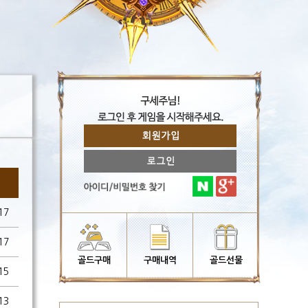
17
17
골드구매
구매내역
골드선물
15
13