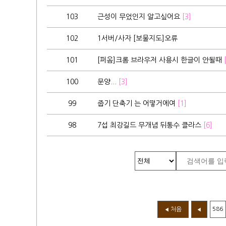
103
근성이 무었인지 알고싶어요
[3]
102
1서버/사자 [보물지도]오류
101
[퍼옴]크롬 브라우저 사용시 한글이 안될때
100
문양...
[3]
99
줍기 단축기 는 어떻거에여
[1]
98
7섭 최강길드 무개념 뒤통수 클라스
[6]
처음
586
◀
◀