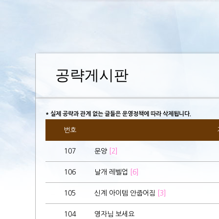
공략게시판
* 실제 공략과 관계 없는 글들은 운영정책에 따라 삭제됩니다.
번호
107
문양
[2]
106
날개 레벨업
[6]
105
신계 아이템 안줍어짐
[3]
104
영자님 보세요