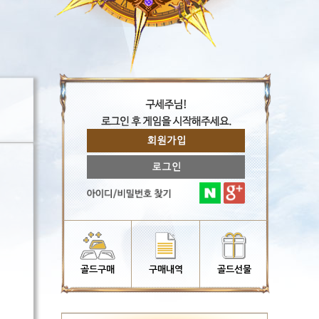
골드구매
구매내역
골드선물