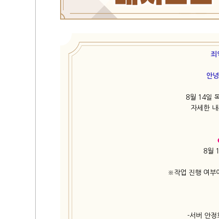
죄
​안
8월 14일
자세한 내
8월 
※작업 진행 여부
-서버 안정