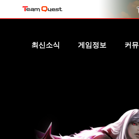
최신소식
게임정보
커뮤