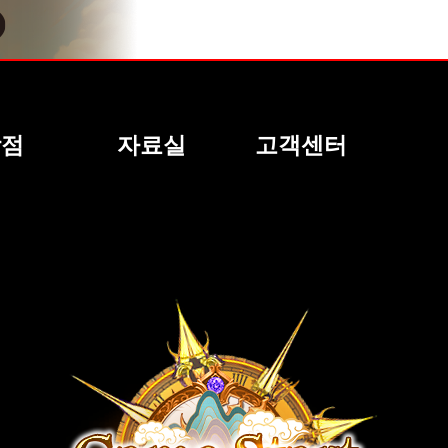
상점
자료실
고객센터