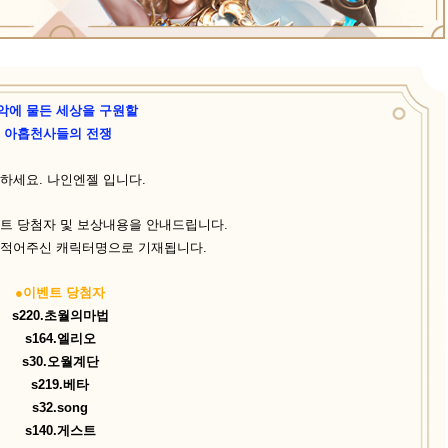
악에 물든 세상을 구원할
아홉천사들의 전쟁
하세요. 나인엔젤 입니다.
트 당첨자 및 보상내용을 안내드립니다.
 적어주신 캐릭터명으로 기재됩니다.
●이벤트 당첨자
s220.초월의마법
s164.엘리오
s30.오월계단
s219.베타
s32.song
s140.게스트