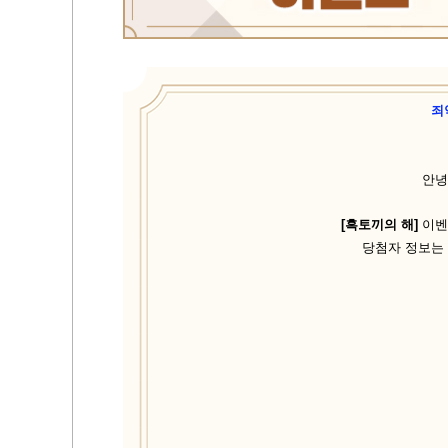
죄
안녕
[흑토끼의 해]
이벤
당첨자 정보는