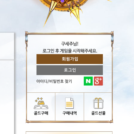
골드구매
구매내역
골드선물