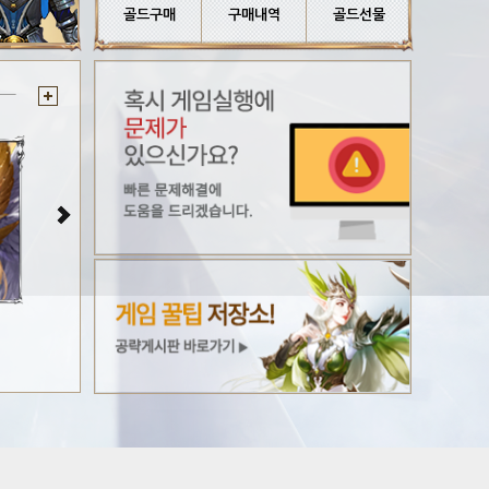
골드구매
구매내역
골드선물
나인엔젤 월페이퍼#4
나인엔젤 