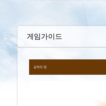
게임가이드
공허의 땅