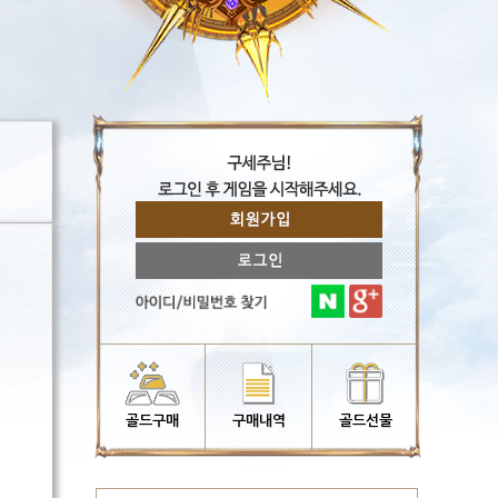
골드구매
구매내역
골드선물