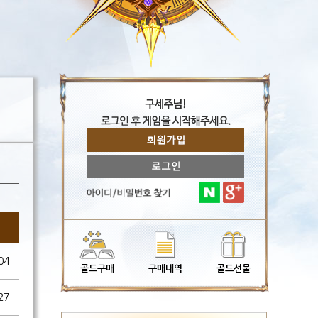
04
골드구매
구매내역
골드선물
27