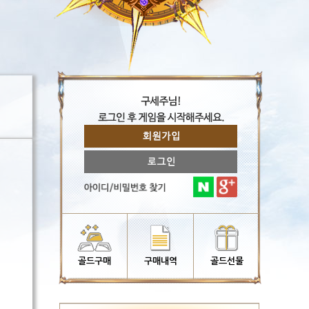
골드구매
구매내역
골드선물