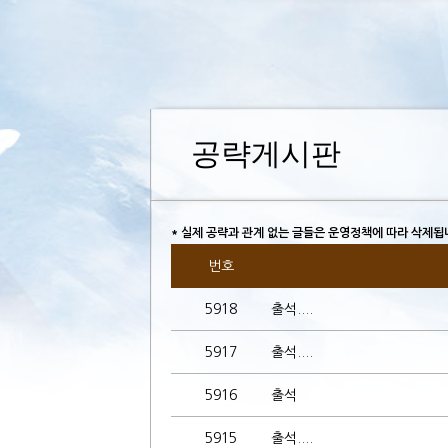
공략게시판
* 실제 공략과 관계 없는 글들은 운영정책에 따라 삭제됩
번호
5918
출석....
5917
출석....
5916
출석
5915
출석....