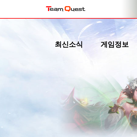
최신소식
게임정보