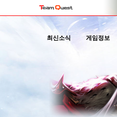
최신소식
게임정보